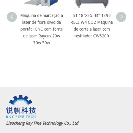
Máquina de marcação a
51.18"X35.43" 1390
Ray F
laser de fibra dividida
RECI W4 CO2 Máquina
JPT
portátil CNC com fonte
de corte a laser com
80W 1
de laser Raycus 20w
resfriador CW5200
Gal
30w 50w
marc
máqui
foc
siste
câ
Liaocheng Ray Fine Technology Co., Ltd