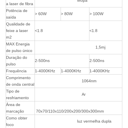
Mopa
a laser de fibra
Potência de
> 60W
> 80W
> 100W
saída
Qualidade de
feixe a laser
<1.8
<1.8
m2
MAX Energia
1,5mj
de pulso único
Duração do
2-500ns
2-500ns
pulso
Frequência
1-4000KHz
1-4000KHz
1-4000KHz
Comprimento
1064nm
de onda central
Tipo de
Ar
resfriamento
Área de
marcação
70x70/110x110/200x200/300x300mm
Como obter
luz vermelha dupla
foco