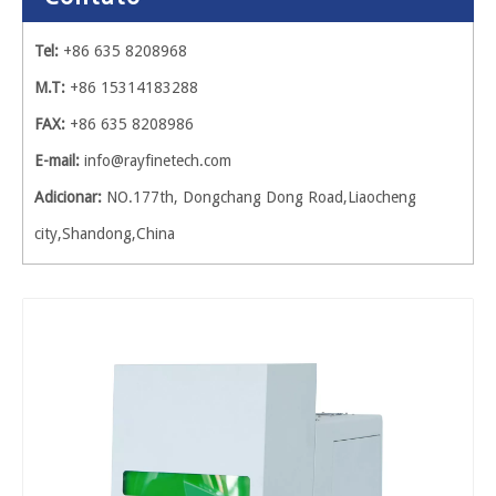
Tel:
+86 635 8208968
M.T:
+86 15314183288
FAX:
+86 635 8208986
E-mail:
info@rayfinetech.com
Adicionar:
NO.177th, Dongchang Dong Road,Liaocheng
city,Shandong,China