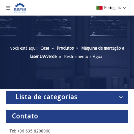
Português
Você está aqui:
Casa
»
Produtos
»
Máquina de marcação a
laser UV/verde
»
Resfriamento a Água
Lista de categorias
Contato
Tel:
+86 635 8208968