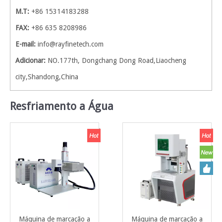
M.T:
+86 15314183288
FAX:
+86 635 8208986
E-mail:
info@rayfinetech.com
Adicionar:
NO.177th, Dongchang Dong Road,Liaocheng
city,Shandong,China
Resfriamento a Água
Máquina de marcação a
Máquina de marcação a