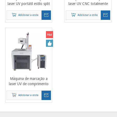
laser UV portátil estilo split
laser UV CNC totalmente
355nm comprimento de
fechada 3w 5w 10w 15w
onda 3W 5w 10w
20W para plástico, vidro e
Adicionar a cesta
Adicionar a cesta
metal
Máquina de marcação a
laser UV de comprimento
de onda 355nm para
materiais sensíveis a
Adicionar a cesta
polímeros