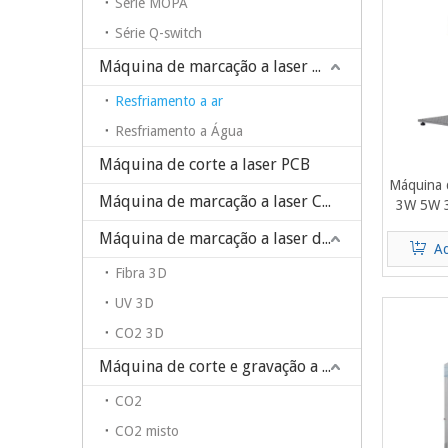
Série MOPA
Série Q-switch
Máquina de marcação a laser UV/verde
Resfriamento a ar
Resfriamento a Água
Máquina de corte a laser PCB
Máquina d
Máquina de marcação a laser CO2
3W 5W 
Vidro 
Máquina de marcação a laser dinâmica 3D
P
Ad
Fibra 3D
UV 3D
CO2 3D
Máquina de corte e gravação a laser
CO2
CO2 misto