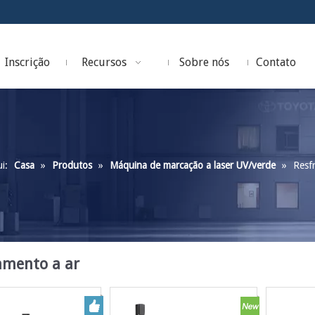
Inscrição
Recursos
Sobre nós
Contato
i:
Casa
»
Produtos
»
Máquina de marcação a laser UV/verde
»
Resf
amento a ar