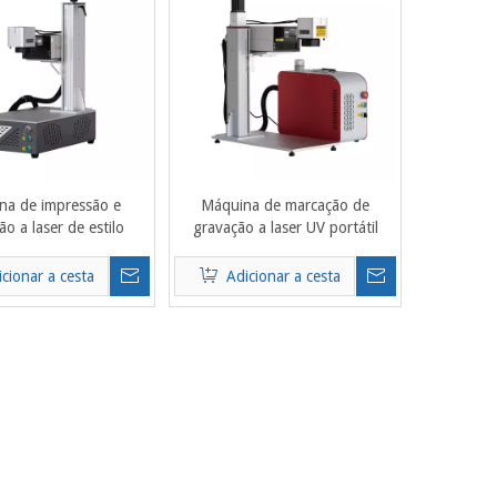
na de impressão e
Máquina de marcação de
o a laser de estilo
gravação a laser UV portátil
no tudo-em-um de
pequena 3W 5W Marcador a
ração a ar 3W 5W UV
laser com mesa
icionar a cesta
Adicionar a cesta
giratória/XY/mesa XYZ