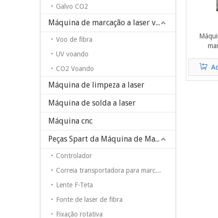
Galvo CO2
Máquina de marcação a laser voadora
Máqui
Voo de fibra
mar
UV voando
Ad
CO2 Voando
Máquina de limpeza a laser
Máquina de solda a laser
Máquina cnc
Peças Spart da Máquina de Marcação a Laser
Controlador
Correia transportadora para marcação com caneta em máquina de marcação a laser de fibra
Lente F-Teta
Fonte de laser de fibra
Fixação rotativa