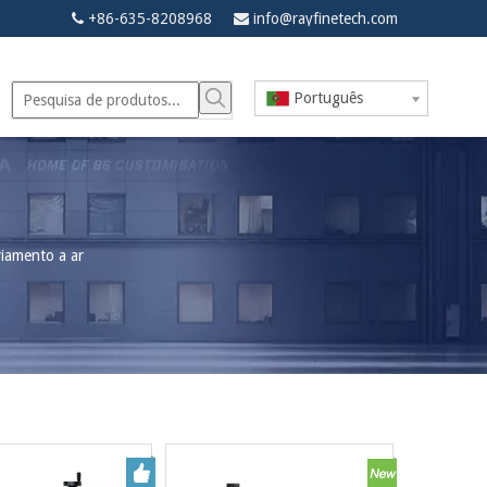
+86-635-8208968
info@rayfinetech.com


Português
riamento a ar