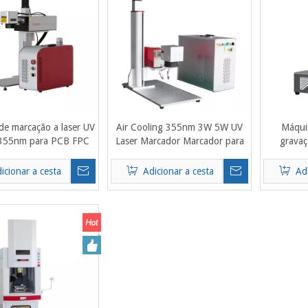
e marcação a laser UV
Air Cooling 355nm 3W 5W UV
Máqui
355nm para PCB FPC
Laser Marcador Marcador para
gravaçã
Cerâmico Impressão
Vidro, Plástico, Silicone, Pcb, 3c,
peque
lástica Gravura
Equipamentos Médicos, Cristal
refrige
icionar a cesta
Adicionar a cesta
Ad