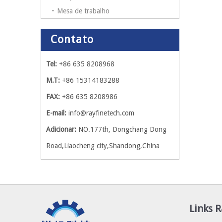
Mesa de trabalho
Contato
Tel:
+86 635 8208968
M.T:
+86 15314183288
FAX:
+86 635 8208986
E-mail:
info@rayfinetech.com
Adicionar:
NO.177th, Dongchang Dong
Road,Liaocheng city,Shandong,China
Links 